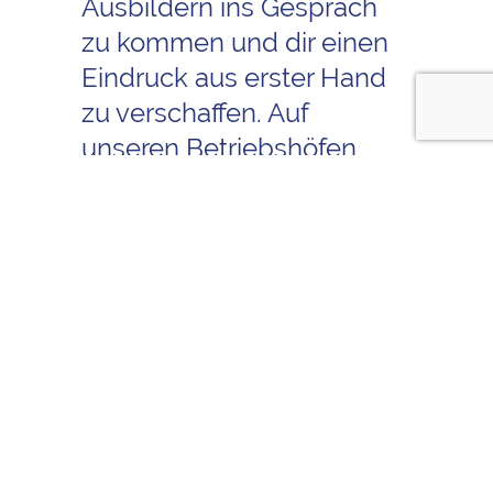
Ausbildern ins Gespräch
zu kommen und dir einen
Eindruck aus erster Hand
zu verschaffen. Auf
unseren Betriebshöfen
erhältst du spannende
Live-Einblicke in
den
Arbeitsalltag, lernst
unsere Fahrzeuge kennen
und bekommst Antworten
auf all deine Fragen.