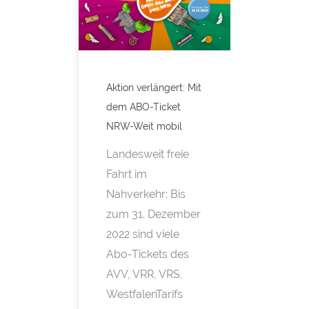
Aktion verlängert: Mit
dem ABO-Ticket
NRW-Weit mobil
Landesweit freie
Fahrt im
Nahverkehr: Bis
zum 31. Dezember
2022 sind viele
Abo-​Tickets des
AVV, VRR, VRS,
WestfalenTarifs