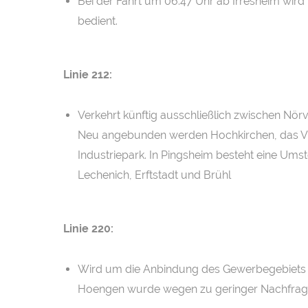
Bei der Fahrt um 06:47 Uhr ab Irresheim wird 
bedient.
Linie 212:
Verkehrt künftig ausschließlich zwischen Nör
Neu angebunden werden Hochkirchen, das Vic
Industriepark. In Pingsheim besteht eine Umst
Lechenich, Erftstadt und Brühl
Linie 220:
Wird um die Anbindung des Gewerbegebiets Kö
Hoengen wurde wegen zu geringer Nachfrage d