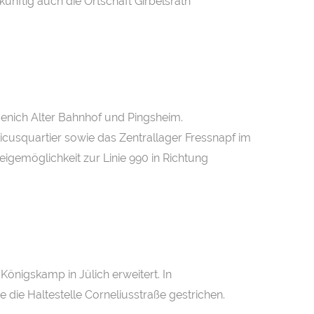
künftig auch die Ortschaft Girbelsrath
venich Alter Bahnhof und Pingsheim.
usquartier sowie das Zentrallager Fressnapf im
eigemöglichkeit zur Linie 990 in Richtung
nigskamp in Jülich erweitert. In
ie Haltestelle Corneliusstraße gestrichen.