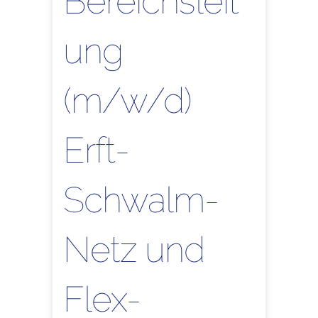
Bereichsleit
ung
(m/w/d)
Erft-
Schwalm-
Netz und
Flex-