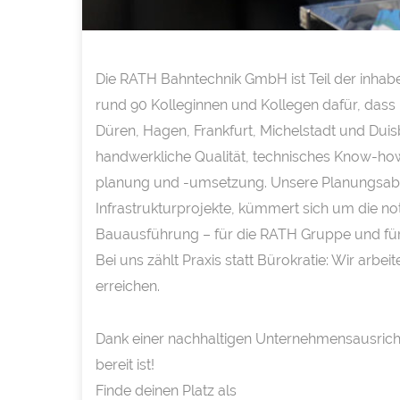
Die RATH Bahntechnik GmbH ist Teil der inhab
rund 90 Kolleginnen und Kollegen dafür, dass E
Düren, Hagen, Frankfurt, Michelstadt und Dui
handwerkliche Qualität, technisches Know-ho
planung und -umsetzung. Unsere Planungsabte
Infrastrukturprojekte, kümmert sich um die no
Bauausführung – für die RATH Gruppe und für
Bei uns zählt Praxis statt Bürokratie: Wir arb
erreichen.
Dank einer nachhaltigen Unternehmensausrich
bereit ist!
Finde deinen Platz als