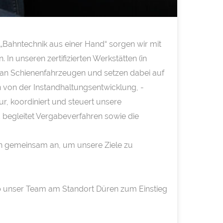
„Bahntechnik aus einer Hand“ sorgen wir mit
In unseren zertifizierten Werkstätten (in
 an Schienenfahrzeugen und setzen dabei auf
von der Instandhaltungsentwicklung, -
, koordiniert und steuert unsere
 begleitet Vergabeverfahren sowie die
cken gemeinsam an, um unsere Ziele zu
b unser Team am Standort Düren zum Einstieg