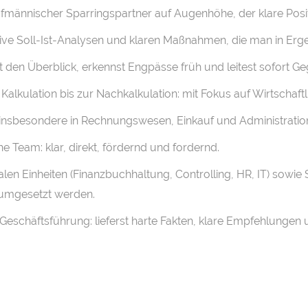
ufmännischer Sparringspartner auf Augenhöhe, der klare Positi
ive Soll-Ist-Analysen und klaren Maßnahmen, die man in Erge
st den Überblick, erkennst Engpässe früh und leitest sofort
lkulation bis zur Nachkalkulation: mit Fokus auf Wirtschaftlich
insbesondere in Rechnungswesen, Einkauf und Administratio
 Team: klar, direkt, fördernd und fordernd.
tralen Einheiten (Finanzbuchhaltung, Controlling, HR, IT) so
 umgesetzt werden.
 Geschäftsführung: lieferst harte Fakten, klare Empfehlungen 