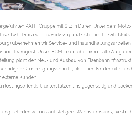
ergeführten RATH Gruppe mit Sitz in Düren. Unter dem Motto 
isenbahnfahrzeuge zuverlässig und sicher im Einsatz bleiben. 
sburg) übernehmen wir Service- und Instandhaltungsarbeiten
w und Teamgeist. Unser ECM-Team übernimmt alle Aufgaben 
ilung plant den Neu- und Ausbau von Eisenbahninfrastruktur
twendigen Genehmigungsschritte, akquiriert Fördermittel und
 externe Kunden.
eiten lösungsorientiert, unterstützen uns gegenseitig und pa
tung befinden wir uns auf stetigem Wachstumskurs, weshal