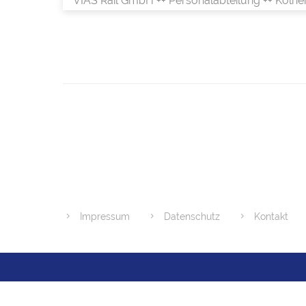
VIAS Rail GmbH ++ Personalabteilung ++ Kölne
Impressum
Datenschutz
Kontakt