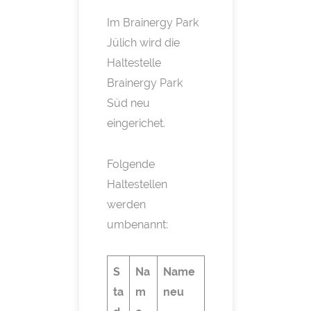
Im Brainergy Park
Jülich wird die
Haltestelle
Brainergy Park
Süd neu
eingerichet.
Folgende
Haltestellen
werden
umbenannt:
S
Na
Name
ta
m
neu