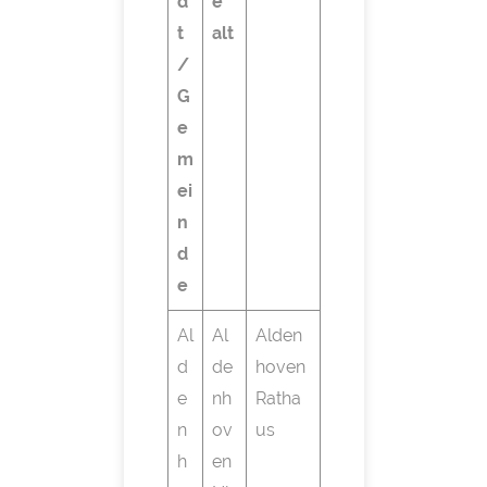
d
e
t
alt
/
G
e
m
ei
n
d
e
Al
Al
Alden
d
de
hoven
e
nh
Ratha
n
ov
us
h
en