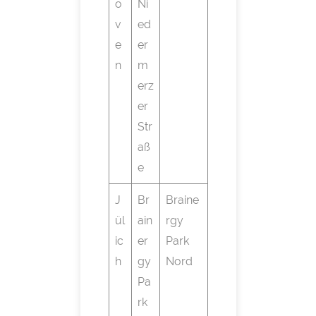
o
Ni
v
ed
e
er
n
m
erz
er
Str
aß
e
J
Br
Braine
ül
ain
rgy
ic
er
Park
h
gy
Nord
Pa
rk