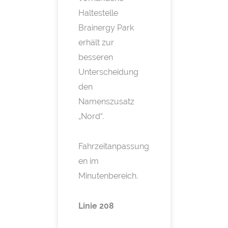
Haltestelle
Brainergy Park
erhält zur
besseren
Unterscheidung
den
Namenszusatz
„Nord“.
Fahrzeitanpassung
en im
Minutenbereich.
Linie 208